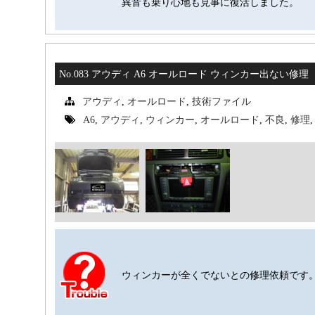
異音も乗り心地も見事に復活しました。
No.083 アウディ A6 オールロード ウィンカー出ない修理
アウディ
,
オールロード
,
技術ファイル
A6
,
アウディ
,
ウィンカー
,
オールロード
,
不良
,
修理
ウィンカーが全くでないとの修理依頼です