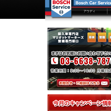
アウディ
アウディ車検
アウディ修理費用一覧
車検入庫予約
故障修理事例ファイル