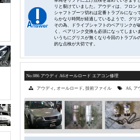
車両をリフトに上げ点検を進めていきます
リと裂けていました。アウディは、フロン
シャフトブーツ切れは定番トラブルになっ
らかなり時間が経過しているようで、グリ
その為、ドライブシャフトのベアリンクが
く、ベアリンク交換も必須になってしまい
いうちにグリスが無くなり今回のトラブル
的な点検が大切です。
No.086 アウディ A6オールロード エアコン修理
アウディ
,
オールロード
,
技術ファイル
A6
,
ア