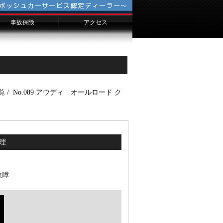
事故保険
アクセス
会社概要
千葉からのお客様へ
横浜からのお客様へ
埼玉からのお客様へ
覧
/ No.089 アウディ オールロード ク
修理
故障