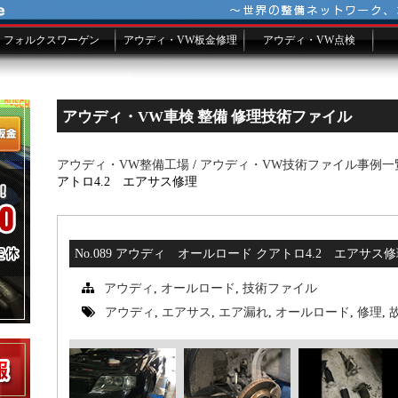
フォルクスワーゲン
アウディ・VW板金修理
アウディ・VW点検
VW車検
VW修理費用一覧
故障修理事例ファイル
板金メールフォーム
シーズンチェック
アウディ・VW車検 整備 修理技術ファイル
アウディ・VW整備工場
/
アウディ・VW技術ファイル事例一
アトロ4.2 エアサス修理
No.089 アウディ オールロード クアトロ4.2 エアサス
アウディ
,
オールロード
,
技術ファイル
アウディ
,
エアサス
,
エア漏れ
,
オールロード
,
修理
,