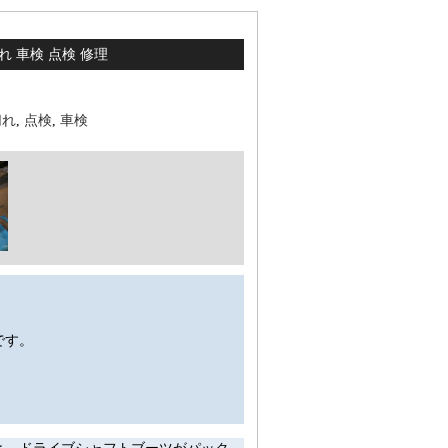
れ 車検 点検 修理
切れ
,
点検
,
車検
です。