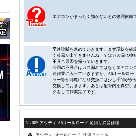
エアコンがまったく効かないとの修理依頼
早速診断を進めていきます。まず現状を確
く冷風が出てきませんね、ではガス漏れ検
不具合原因を探っていきます。
今回の不具合はガス漏れではなくエアコン
速作業に入っていきますが、A6オールロー
ラー等が邪魔になり交換には少し手間がか
交換しておきます。あとは配管内を真空引
クをして作業完了です。
No.085 アウディ A6オールロード 足回り異音修理
アウディ
,
オールロード
,
技術ファイル