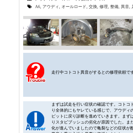
A6
,
アウディ
,
オールロード
,
交換
,
修理
,
整備
,
異音
,
走行中コトコト異音がするとの修理依頼で
まずは試走を行い症状の確認です。コトコ
り全体的にもヤレている感じで、アウディ
ピットに戻り診断を進めていきます。まず
りスタビブッシュの劣化が原因でした。ま
化が進んでいましたので亀裂などの症状が