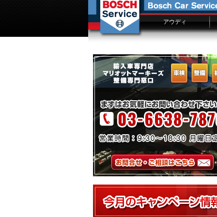
アウディ
アウディ車検
アウディ修理費用一覧
車検入庫予約
故障修理事例ファイル