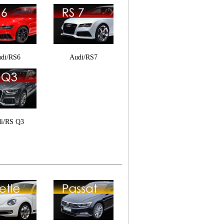
di/RS6
Audi/RS7
i/RS Q3