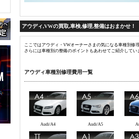
アウディ,VWの買取,車検,修理,整備はおまかせ！
ここではアウディ・VWオーナーさまの気になる車種別修
さらには車種別の整備のポイントもあわせてご紹介してい
アウディ車種別修理費用一覧
Audi/A4
Audi/A5
A