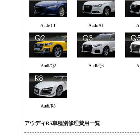
Audi/TT
Audi/A1
A
Audi/Q2
Audi/Q3
A
Audi/R8
アウディRS車種別修理費用一覧