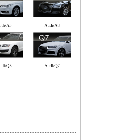
udi/A3
Audi/A8
udi/Q5
Audi/Q7