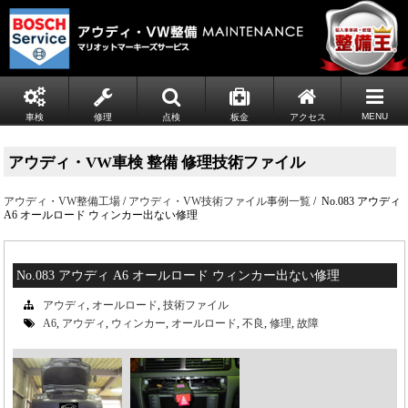
MENU
車検
修理
点検
板金
アクセス
アウディ・VW車検 整備 修理技術ファイル
アウディ・VW整備工場
/
アウディ・VW技術ファイル事例一覧
/ No.083 アウディ
A6 オールロード ウィンカー出ない修理
No.083 アウディ A6 オールロード ウィンカー出ない修理
アウディ
,
オールロード
,
技術ファイル
A6
,
アウディ
,
ウィンカー
,
オールロード
,
不良
,
修理
,
故障