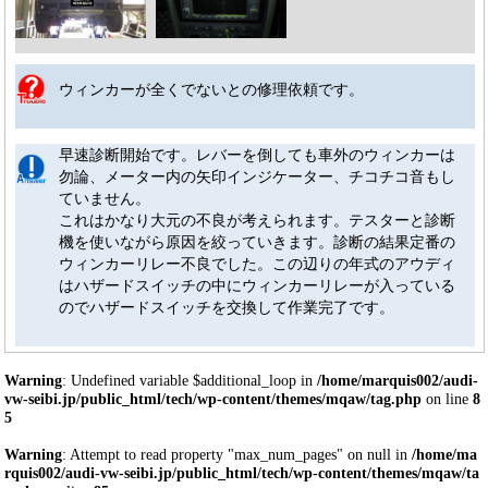
ウィンカーが全くでないとの修理依頼です。
早速診断開始です。レバーを倒しても車外のウィンカーは
勿論、メーター内の矢印インジケーター、チコチコ音もし
ていません。
これはかなり大元の不良が考えられます。テスターと診断
機を使いながら原因を絞っていきます。診断の結果定番の
ウィンカーリレー不良でした。この辺りの年式のアウディ
はハザードスイッチの中にウィンカーリレーが入っている
のでハザードスイッチを交換して作業完了です。
Warning
: Undefined variable $additional_loop in
/home/marquis002/audi-
vw-seibi.jp/public_html/tech/wp-content/themes/mqaw/tag.php
on line
8
5
Warning
: Attempt to read property "max_num_pages" on null in
/home/ma
rquis002/audi-vw-seibi.jp/public_html/tech/wp-content/themes/mqaw/ta