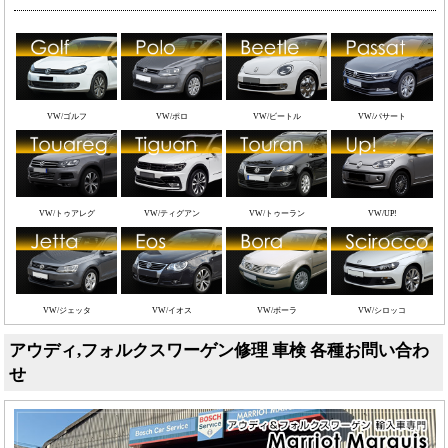
VW/ゴルフ
VW/ポロ
VW/ビートル
VW/パサート
VW/トゥアレグ
VW/ティグアン
VW/トゥーラン
VW/UP!
VW/ジェッタ
VW/イオス
VW/ボーラ
VW/シロッコ
アウディ,フォルクスワーゲン修理 車検 各種お問い合わ
せ