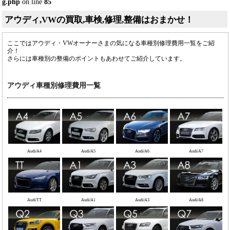
g.php
on line
85
アウディ,VWの買取,車検,修理,整備はおまかせ！
ここではアウディ・VWオーナーさまの気になる車種別修理費用一覧をご紹
介！
さらには車種別の整備のポイントもあわせてご紹介しています。
アウディ車種別修理費用一覧
Audi/A4
Audi/A5
Audi/A6
Audi/A7
Audi/TT
Audi/A1
Audi/A3
Audi/A8