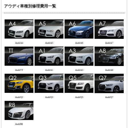
アウディ車種別修理費用一覧
Audi/A4
Audi/A5
Audi/A6
Audi/A7
Audi/TT
Audi/A1
Audi/A3
Audi/A8
Audi/Q2
Audi/Q3
Audi/Q5
Audi/Q7
Audi/R8