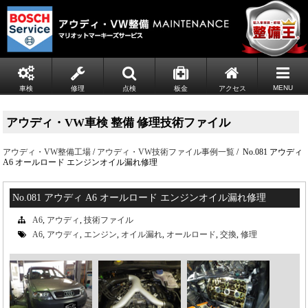
MENU
車検
修理
点検
板金
アクセス
アウディ・VW車検 整備 修理技術ファイル
アウディ・VW整備工場
/
アウディ・VW技術ファイル事例一覧
/ No.081 アウディ
A6 オールロード エンジンオイル漏れ修理
No.081 アウディ A6 オールロード エンジンオイル漏れ修理
A6
,
アウディ
,
技術ファイル
A6
,
アウディ
,
エンジン
,
オイル漏れ
,
オールロード
,
交換
,
修理