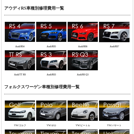
アウディRS車種別修理費用一覧
Audi/RS4
Audi/RS5
Audi/RS6
Audi/RS7
Audi/TT RS
Audi/RS3
Audi/RS Q3
フォルクスワーゲン車種別修理費用一覧
VW/ゴルフ
VW/ポロ
VW/ビートル
VW/パサート