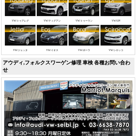
VW/トゥアレグ
VW/ティグアン
VW/トゥーラン
VW/UP!
VW/ジェッタ
VW/イオス
VW/ボーラ
VW/シロッコ
アウディ,フォルクスワーゲン修理 車検 各種お問い合わ
せ