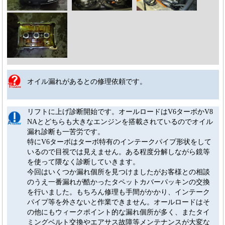
オイル漏れがあるとの修理依頼です。
リフトに上げ診断開始です。オールロードはV6ターボかV8
NAとどちらも大きなエンジンを搭載されているのでオイル
漏れ診断も一苦労です。
特にV6ターボはターボ特有のインテークパイプ形状をして
いるので目視では見えません。ある程度分解しながら鏡等
を使って隈なく診断していきます。
今回はいくつか漏れ個所を見つけましたがお客様との相談
のうえ一番漏れが酷かったタペットカバーパッキンの交換
を行いました。もちろん修理も手間がかかり、インテーク
パイプ等を外さないと作業できません。オールロードはそ
の他にもウィークポイント的な漏れ個所が多く、またタイ
ミングベルト交換やエアサス故障等メンテナンスが大変な