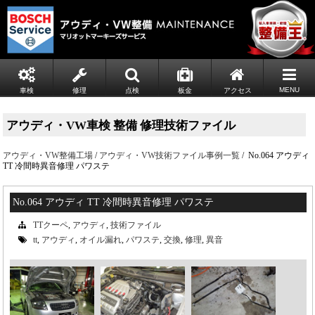
MENU
車検
修理
点検
板金
アクセス
アウディ・VW車検 整備 修理技術ファイル
アウディ・VW整備工場
/
アウディ・VW技術ファイル事例一覧
/ No.064 アウディ
TT 冷間時異音修理 パワステ
No.064 アウディ TT 冷間時異音修理 パワステ
TTクーペ
,
アウディ
,
技術ファイル
tt
,
アウディ
,
オイル漏れ
,
パワステ
,
交換
,
修理
,
異音