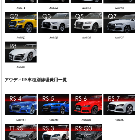
Audi/TT
Audi/A1
Audi/A3
Audi/A8
Audi/Q2
Audi/Q3
Audi/Q5
Audi/Q7
Audi/R8
アウディRS車種別修理費用一覧
Audi/RS4
Audi/RS5
Audi/RS6
Audi/RS7