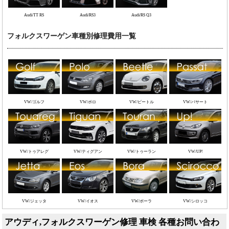
Audi/TT RS
Audi/RS3
Audi/RS Q3
フォルクスワーゲン車種別修理費用一覧
VW/ゴルフ
VW/ポロ
VW/ビートル
VW/パサート
VW/トゥアレグ
VW/ティグアン
VW/トゥーラン
VW/UP!
VW/ジェッタ
VW/イオス
VW/ボーラ
VW/シロッコ
アウディ,フォルクスワーゲン修理 車検 各種お問い合わ