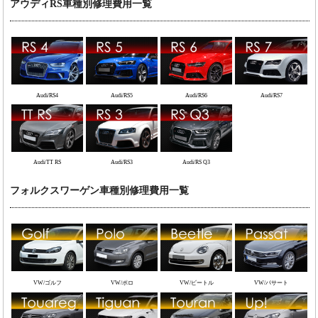
アウディRS車種別修理費用一覧
Audi/RS4
Audi/RS5
Audi/RS6
Audi/RS7
Audi/TT RS
Audi/RS3
Audi/RS Q3
フォルクスワーゲン車種別修理費用一覧
VW/ゴルフ
VW/ポロ
VW/ビートル
VW/パサート