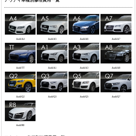
アウディ車種別修理費用一覧
Audi/A4
Audi/A5
Audi/A6
Audi/A7
Audi/TT
Audi/A1
Audi/A3
Audi/A8
Audi/Q2
Audi/Q3
Audi/Q5
Audi/Q7
Audi/R8