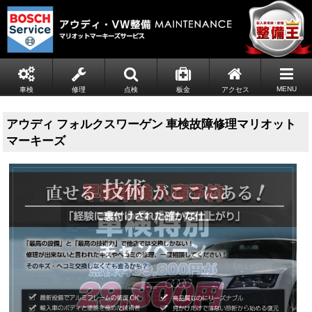
MENU
車検
修理
点検
板金
アクセス
アウディ フォルクスワーゲン 車検故障修理マリオット
マーキーズ