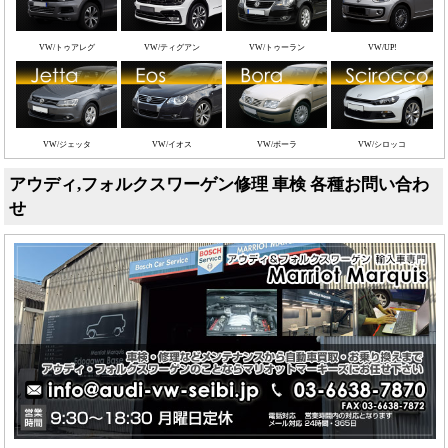
VW/トゥアレグ
VW/ティグアン
VW/トゥーラン
VW/UP!
VW/ジェッタ
VW/イオス
VW/ボーラ
VW/シロッコ
アウディ,フォルクスワーゲン修理 車検 各種お問い合わ
せ