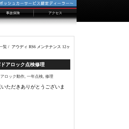
事故保険
アクセス
会社概要
千葉からのお客様へ
横浜からのお客様へ
埼玉からのお客様へ
一覧
/ アウディ RS6 メンテナンス 12ヶ
転席ドアロック点検修理
ドアロック動作
,
一年点検
,
修理
覧いただきありがとうございま