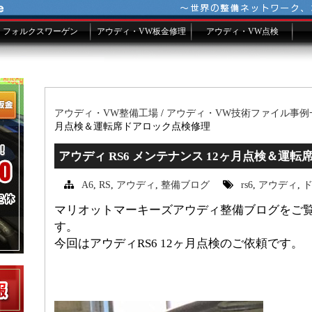
フォルクスワーゲン
アウディ・VW板金修理
アウディ・VW点検
VW車検
VW修理費用一覧
故障修理事例ファイル
板金メールフォーム
シーズンチェック
アウディ・VW整備工場
/
アウディ・VW技術ファイル事例
月点検＆運転席ドアロック点検修理
アウディ RS6 メンテナンス 12ヶ月点検＆運
A6
,
RS
,
アウディ
,
整備ブログ
rs6
,
アウディ
,
マリオットマーキーズアウディ整備ブログをご
す。
今回はアウディRS6 12ヶ月点検のご依頼です。