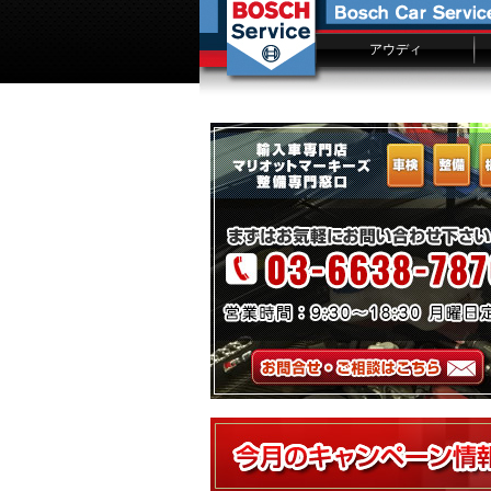
アウディ
アウディ車検
アウディ修理費用一覧
車検入庫予約
故障修理事例ファイル