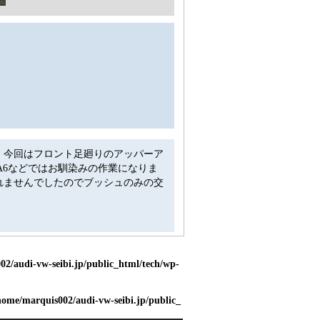
。今回はフロント足廻りのアッパーア
A6などではお馴染みの作業になりま
れませんでしたのでブッシュのみの交
2/audi-vw-seibi.jp/public_html/tech/wp-
home/marquis002/audi-vw-seibi.jp/public_