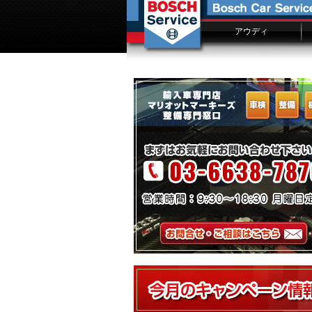
アウディ
アウディ車検
アウディ修理費用一覧
車検入庫予約
故障修理事例ファイル