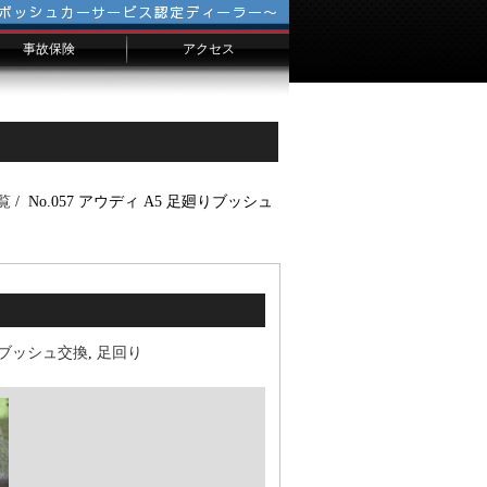
事故保険
アクセス
会社概要
千葉からのお客様へ
横浜からのお客様へ
埼玉からのお客様へ
覧
/ No.057 アウディ A5 足廻りブッシュ
ブッシュ交換
,
足回り