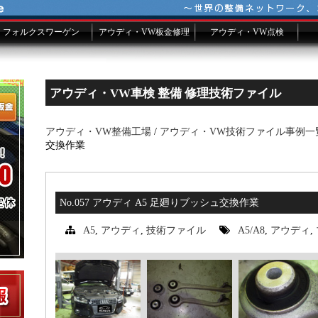
フォルクスワーゲン
アウディ・VW板金修理
アウディ・VW点検
VW車検
VW修理費用一覧
故障修理事例ファイル
板金メールフォーム
シーズンチェック
アウディ・VW車検 整備 修理技術ファイル
アウディ・VW整備工場
/
アウディ・VW技術ファイル事例一
交換作業
No.057 アウディ A5 足廻りブッシュ交換作業
A5
,
アウディ
,
技術ファイル
A5/A8
,
アウディ
,