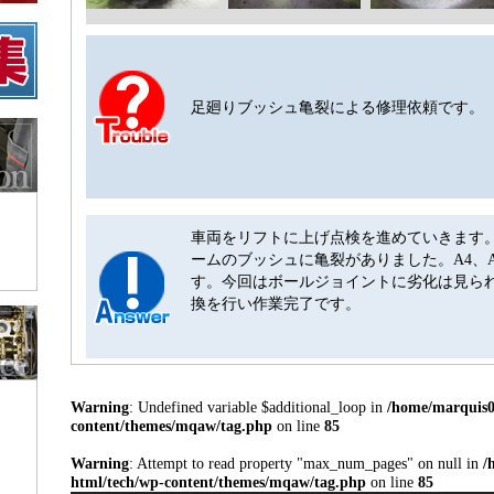
足廻りブッシュ亀裂による修理依頼です。
車両をリフトに上げ点検を進めていきます
ームのブッシュに亀裂がありました。A4、
す。今回はボールジョイントに劣化は見ら
換を行い作業完了です。
Warning
: Undefined variable $additional_loop in
/home/marquis00
content/themes/mqaw/tag.php
on line
85
Warning
: Attempt to read property "max_num_pages" on null in
/
html/tech/wp-content/themes/mqaw/tag.php
on line
85