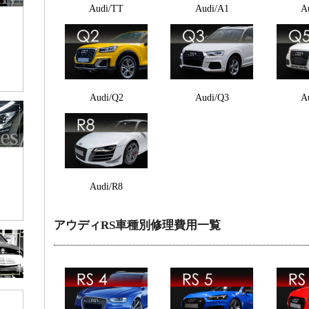
Audi/TT
Audi/A1
A
Audi/Q2
Audi/Q3
A
Audi/R8
アウディRS車種別修理費用一覧