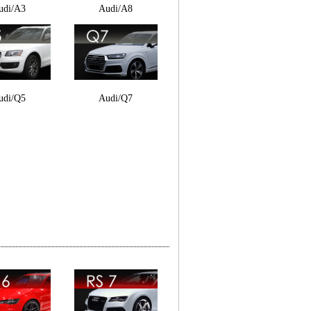
udi/A3
Audi/A8
udi/Q5
Audi/Q7