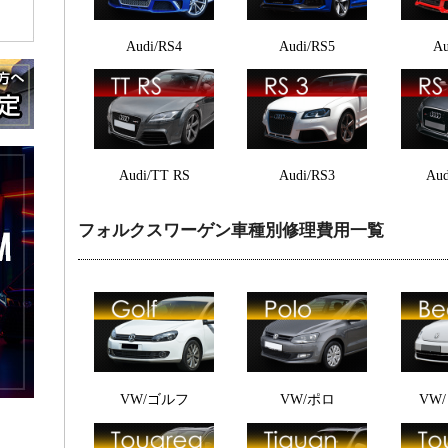
Audi/RS4
Audi/RS5
Au
Audi/TT RS
Audi/RS3
Aud
フォルクスワーゲン車種別修理費用一覧
VW/ゴルフ
VW/ポロ
VW