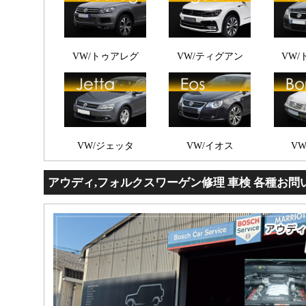
VW/トゥアレグ
VW/ティグアン
VW
VW/ジェッタ
VW/イオス
V
アウディ,フォルクスワーゲン修理 車検 各種お問