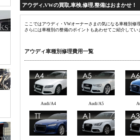
アウディ,VWの買取,車検,修理,整備はおまかせ！
ここではアウディ・VWオーナーさまの気になる車種別修
さらには車種別の整備のポイントもあわせてご紹介してい
アウディ車種別修理費用一覧
Audi/A4
Audi/A5
A