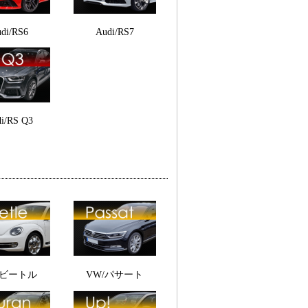
di/RS6
Audi/RS7
i/RS Q3
/ビートル
VW/パサート