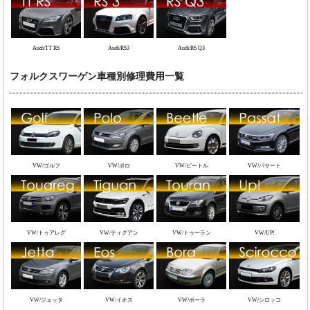
Audi/TT RS
Audi/RS3
Audi/RS Q3
フォルクスワーゲン車種別修理費用一覧
VW/ゴルフ
VW/ポロ
VW/ビートル
VW/パサート
VW/トゥアレグ
VW/ティグアン
VW/トゥーラン
VW/UP!
VW/ジェッタ
VW/イオス
VW/ボーラ
VW/シロッコ