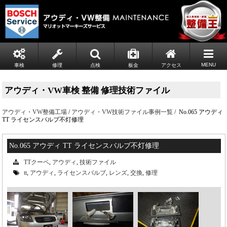
MENU
車検
修理
点検
板金
アクセス
アウディ・VW車検 整備 修理技術ファイル
アウディ・VW整備工場
/
アウディ・VW技術ファイル事例一覧
/ No.065 アウディ
TT ライセンスバルブ不灯修理
No.065 アウディ TT ライセンスバルブ不灯修理
TTクーペ
,
アウディ
,
技術ファイル
tt
,
アウディ
,
ライセンスバルブ
,
レンズ
,
交換
,
修理