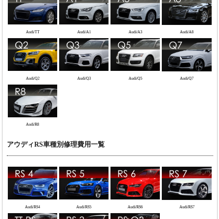
Audi/TT
Audi/A1
Audi/A3
Audi/A8
Audi/Q2
Audi/Q3
Audi/Q5
Audi/Q7
Audi/R8
アウディRS車種別修理費用一覧
Audi/RS4
Audi/RS5
Audi/RS6
Audi/RS7