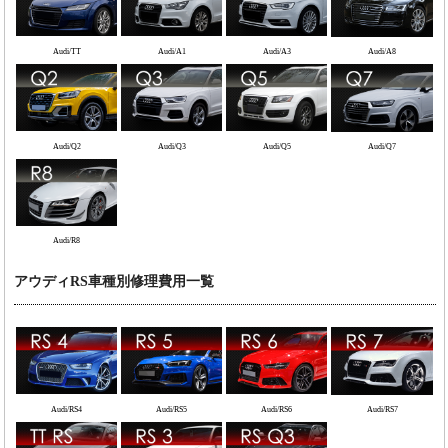
Audi/TT
Audi/A1
Audi/A3
Audi/A8
Audi/Q2
Audi/Q3
Audi/Q5
Audi/Q7
Audi/R8
アウディRS車種別修理費用一覧
Audi/RS4
Audi/RS5
Audi/RS6
Audi/RS7