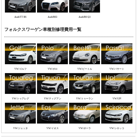
Audi/TT RS
Audi/RS3
Audi/RS Q3
フォルクスワーゲン車種別修理費用一覧
VW/ゴルフ
VW/ポロ
VW/ビートル
VW/パサート
VW/トゥアレグ
VW/ティグアン
VW/トゥーラン
VW/UP!
VW/ジェッタ
VW/イオス
VW/ボーラ
VW/シロッコ