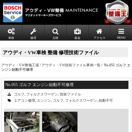
MENU
車検
修理
点検
板金
アクセス
アウディ・VW車検 整備 修理技術ファイル
アウディ・VW整備工場
/
アウディ・VW技術ファイル事例一覧
/ No.055 ゴルフ エ
ンジン始動不可修理
No.055 ゴルフ エンジン始動不可修理
ゴルフ
,
フォルクスワーゲン
,
技術ファイル
エアコン修理
,
エンジン
,
ゴルフ
,
フォルクスワーゲン
,
始動不可