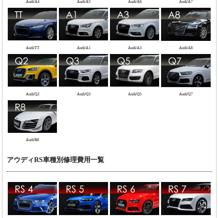
Audi/A4
Audi/A5
Audi/A6
Audi/A7
Audi/TT
Audi/A1
Audi/A3
Audi/A8
Audi/Q2
Audi/Q3
Audi/Q5
Audi/Q7
Audi/R8
アウディRS車種別修理費用一覧