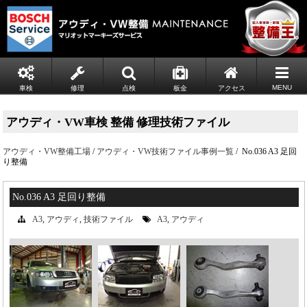
MENU
車検
修理
点検
板金
アクセス
アウディ・VW車検 整備 修理技術ファイル
アウディ・VW整備工場
/
アウディ・VW技術ファイル事例一覧
/ No.036 A3 足回
り整備
No.036 A3 足回り整備
A3
,
アウディ
,
技術ファイル
A3
,
アウディ