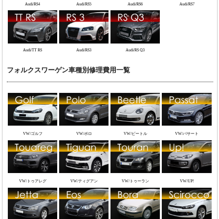
Audi/RS4
Audi/RS5
Audi/RS6
Audi/RS7
Audi/TT RS
Audi/RS3
Audi/RS Q3
フォルクスワーゲン車種別修理費用一覧
VW/ゴルフ
VW/ポロ
VW/ビートル
VW/パサート
VW/トゥアレグ
VW/ティグアン
VW/トゥーラン
VW/UP!