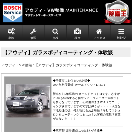
MENU
車検
修理
点検
板金
アクセス
【アウディ】ガラスボディコーティング・体験談
アウディ・VW整備
/ 【アウディ】ガラスボディコーティング・体験談
◆千葉市にお住まいのN様◆
2004年初度登録 オールドクワトロ 2.7T
新車から5年経過の オールドクワトロです。さすが
に5年も経過すると傷やシミ・ウォータースポット
も多くなっています。その傷のままＷＡＸでコーテ
ィングされていますので水は弾くが・・・・入念な
下地処理の後、何工程にも及ぶ研磨！そしてエシュ
ロンをコーティングしました！お客様の感想？言葉
が出ないと！！！
◆東京都 世田谷区にお住まいのS様◆