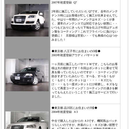
2007年初度登録 Q7
2年前に施工していただいた Q7です。去年のメンテ
ナンス時にはお客様が忙しく施工が出来ませんでし
た。やはり一年間のノーメンテはキズ・シミが多
く、通常のメンテンスでは対応できない状態に・・
いつもどおりにきっちり下地を仕上げ今回はデュポ
ン製をコーティング！これでフライパンに負けない
塗膜に！ 旦那様は苦笑い・・でも奥様の心はつか
みました！
◆東京都 八王子市にお住まいのO様◆
2003年初度登録アウディ パサートＷ
一ヶ月前に施工したパサートＷです。こちらのお客
様は大の猫好きです！今回はボンネットに乗せて写
真を撮っていたらしいのですが・・コーティングが
効きすぎていたみたいで、すべる、すべる！もが
く・もがく！ボンネットは・・・・・キズだら
け・・・もう一度ボンネットだけ研磨し、キズをな
くして再度コーティング！コーティングの凄さを解
ってもらえたということで！施工はサービスで行い
ました。
◆東京都 品川区にお住まいのT様◆
2004年初度登録 Ａ3
中古で購入したばかりの Ａ3です。機関系はバッチ
リらしいのですが、外装のシミ・キズが凄い状態で
す。6工程にも及ぶ粗い研磨から超微粒子研磨でキ