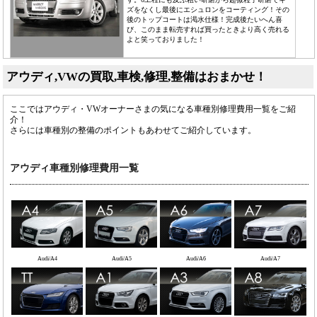
ズをなくし最後にエシュロンをコーティング！その
後のトップコートは渇水仕様！完成後たいへん喜
び、このまま転売すれば買ったときより高く売れる
よと笑っておりました！
アウディ,VWの買取,車検,修理,整備はおまかせ！
ここではアウディ・VWオーナーさまの気になる車種別修理費用一覧をご紹
介！
さらには車種別の整備のポイントもあわせてご紹介しています。
アウディ車種別修理費用一覧
Audi/A4
Audi/A5
Audi/A6
Audi/A7