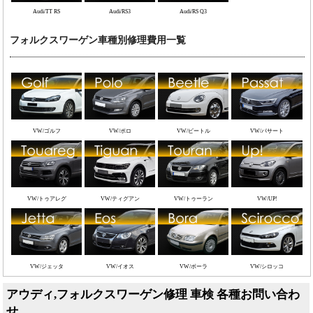
Audi/TT RS
Audi/RS3
Audi/RS Q3
フォルクスワーゲン車種別修理費用一覧
VW/ゴルフ
VW/ポロ
VW/ビートル
VW/パサート
VW/トゥアレグ
VW/ティグアン
VW/トゥーラン
VW/UP!
VW/ジェッタ
VW/イオス
VW/ボーラ
VW/シロッコ
アウディ,フォルクスワーゲン修理 車検 各種お問い合わ
せ