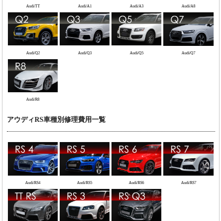
Audi/TT
Audi/A1
Audi/A3
Audi/A8
Audi/Q2
Audi/Q3
Audi/Q5
Audi/Q7
Audi/R8
アウディRS車種別修理費用一覧
Audi/RS4
Audi/RS5
Audi/RS6
Audi/RS7